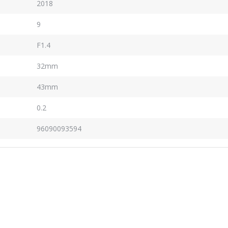
2018
9
F1.4
32mm
43mm
0.2
96090093594