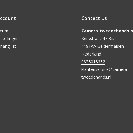
account
Contact Us
reren
Camera-tweedehands.nl
stellingen
Kerkstraat 47 Bis
rlanglijst
4191AA Geldermalsen
Nederland
0853018332
klantenservice@camera-
tweedehands.nl