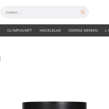
OLYMPUS/MFT
HASSELBLAD
OVERIGE MERKEN
L
M