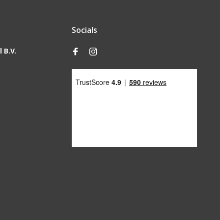
Socials
 B.V.