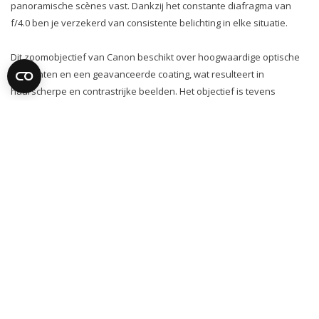
panoramische scènes vast. Dankzij het constante diafragma van
f/4.0 ben je verzekerd van consistente belichting in elke situatie.
Dit zoomobjectief van Canon beschikt over hoogwaardige optische
elementen en een geavanceerde coating, wat resulteert in
haarscherpe en contrastrijke beelden. Het objectief is tevens
uitgerust met een geavanceerd autofocussysteem, waardoor je snel
en nauwkeurig kunt scherpstellen op je onderwerp.
De duurzame en robuuste fysieke bouw van de Canon 11-24mm F4.0
L EF USM zorgt ervoor dat het bestand is tegen diverse
weersomstandigheden, waardoor je met vertrouwen kunt blijven
fotograferen. Dit objectief is compatibel met Canon EOS full-frame
spiegelreflexcamera's en maakt gebruik van een filtersysteem met
een filtermaat van XXmm.
Met de Canon 11-24mm F4.0 L EF USM breng je jouw fotografie naar
een hoger niveau en leg je adembenemende landschappen met
ongekende precisie vast.