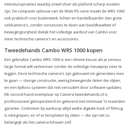
interieuropnames waarbij zowel vloer als plafond scherp moeten
zijn. De compacte opbouw van de Wide RS-serie maakt de WRS 1000
ook praktisch voor buitenwerk: lichter en handelbaarder dan grote
veldcamera's, zonder concessies te doen aan beeldkwaliteit of
bewegingsvrijheid. Bekijk het volledige aanbod van Cambo voor
meer technische camera's en accessoires.
Tweedehands Cambo WRS 1000 kopen
Een gebruikte Cambo WRS 1000 is een slimme keuze als je serieus
large format wilt verkennen zonder de volledige nieuwprijs neer te
leggen. Deze technische camera's zijn gebouwd om generaties mee
te gaan — stevige constructie, weinig bewegende delen die slijten,
en een tijdloos systeem dat niet veroudert door software-updates.
Elk second-hand exemplaar op Camera-tweedehands.nl is
professioneel geïnspecteerd en geleverd met minimaal 12 maanden
garantie. Controleer bij aankoop altijd welke digitale back of filmrug
is inbegrepen, en of er lensplaten bij zitten — die zijn net zo
belangrijk als het camera-lichaam zelf.