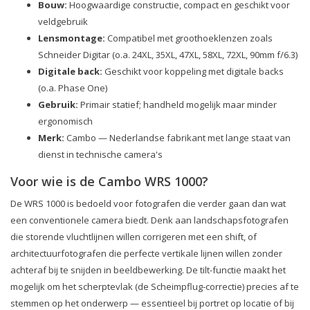
Bouw:
Hoogwaardige constructie, compact en geschikt voor
veldgebruik
Lensmontage:
Compatibel met groothoeklenzen zoals
Schneider Digitar (o.a. 24XL, 35XL, 47XL, 58XL, 72XL, 90mm f/6.3)
Digitale back:
Geschikt voor koppeling met digitale backs
(o.a. Phase One)
Gebruik:
Primair statief; handheld mogelijk maar minder
ergonomisch
Merk:
Cambo — Nederlandse fabrikant met lange staat van
dienst in technische camera's
Voor wie is de Cambo WRS 1000?
De WRS 1000 is bedoeld voor fotografen die verder gaan dan wat
een conventionele camera biedt. Denk aan landschapsfotografen
die storende vluchtlijnen willen corrigeren met een shift, of
architectuurfotografen die perfecte vertikale lijnen willen zonder
achteraf bij te snijden in beeldbewerking. De tilt-functie maakt het
mogelijk om het scherptevlak (de Scheimpflug-correctie) precies af te
stemmen op het onderwerp — essentieel bij portret op locatie of bij