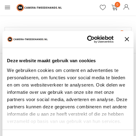
0
12 maanden garantie
Pentax-FA
Deze website maakt gebruik van cookies
We gebruiken cookies om content en advertenties te
Filter
Sorteren op:
personaliseren, om functies voor social media te bieden
en om ons websiteverkeer te analyseren. Ook delen we
informatie over uw gebruik van onze site met onze
Toon:
0 producten
partners voor social media, adverteren en analyse. Deze
partners kunnen deze gegevens combineren met andere
Geen producten gevonden!...
informatie die u aan ze heeft verstrekt of die ze hebben
verzameld op basis van uw gebruik van hun services.