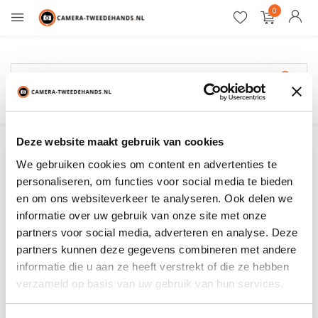
0
Gratis verzending
Pentax-FA
Deze website maakt gebruik van cookies
We gebruiken cookies om content en advertenties te
Filter
Sorteren op:
personaliseren, om functies voor social media te bieden
en om ons websiteverkeer te analyseren. Ook delen we
informatie over uw gebruik van onze site met onze
Toon:
0 producten
partners voor social media, adverteren en analyse. Deze
partners kunnen deze gegevens combineren met andere
Geen producten gevonden!...
informatie die u aan ze heeft verstrekt of die ze hebben
verzameld op basis van uw gebruik van hun services.