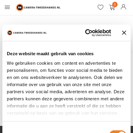
0
12 maanden garantie
Deze website maakt gebruik van cookies
We gebruiken cookies om content en advertenties te
Filter
Sorteren op:
personaliseren, om functies voor social media te bieden
en om ons websiteverkeer te analyseren. Ook delen we
Toon:
0 producten
informatie over uw gebruik van onze site met onze
partners voor social media, adverteren en analyse. Deze
partners kunnen deze gegevens combineren met andere
Geen producten gevonden!...
informatie die u aan ze heeft verstrekt of die ze hebben
verzameld op basis van uw gebruik van hun services.
Toestemmingsselectie