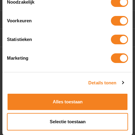
Klantenservice
Noodzakelijk
Mijn account
Voorkeuren
Contact Us
Statistieken
Socials
Marketing
Details tonen
Alles toestaan
Selectie toestaan