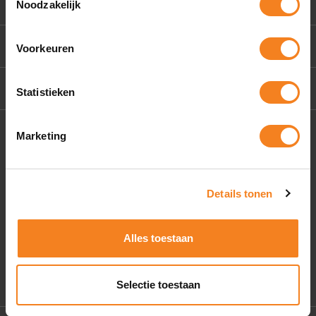
Klantenservice
Noodzakelijk
Mijn account
Voorkeuren
Contact Us
Statistieken
Socials
Marketing
Details tonen
Alles toestaan
Selectie toestaan