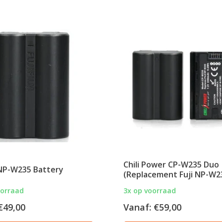
Chili Power CP-W235 Duo
 NP-W235 Battery
(Replacement Fuji NP-W2
oorraad
3x op voorraad
€49,00
Vanaf:
€59,00