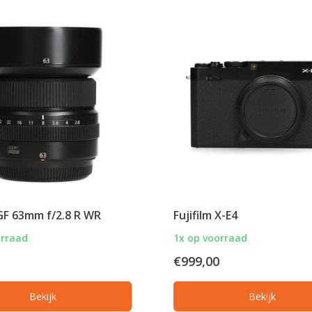
 GF 63mm f/2.8 R WR
Fujifilm X-E4
orraad
1x op voorraad
€999,00
Bekijk
Bekijk