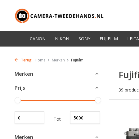
CANON
NIKON
SONY
FUJIFILM
LEICA
Terug
Home
Merken
Fujifilm
Fujif
Merken
Prijs
39 produc
Tot
Merken