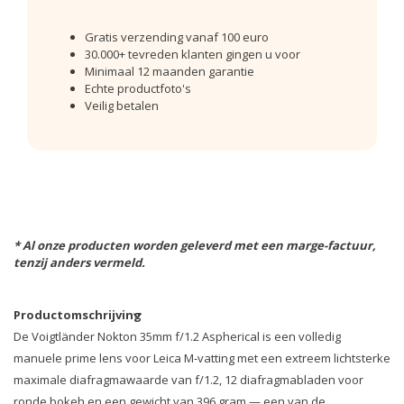
Gratis verzending vanaf 100 euro
30.000+ tevreden klanten gingen u voor
Minimaal 12 maanden garantie
Echte productfoto's
Veilig betalen
* Al onze producten worden geleverd met een marge-factuur,
tenzij anders vermeld.
Productomschrijving
De Voigtländer Nokton 35mm f/1.2 Aspherical is een volledig
manuele prime lens voor Leica M-vatting met een extreem lichtsterke
maximale diafragmawaarde van f/1.2, 12 diafragmabladen voor
ronde bokeh en een gewicht van 396 gram — een van de