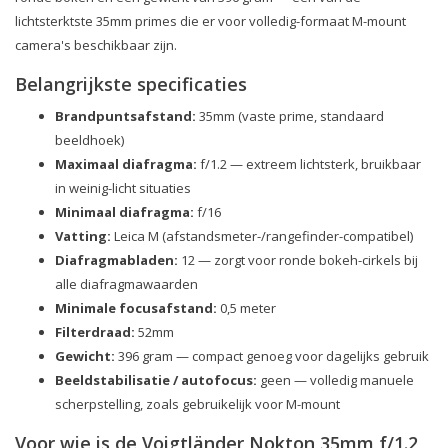
lichtsterktste 35mm primes die er voor volledig-formaat M-mount
camera's beschikbaar zijn.
Belangrijkste specificaties
Brandpuntsafstand:
35mm (vaste prime, standaard
beeldhoek)
Maximaal diafragma:
f/1.2 — extreem lichtsterk, bruikbaar
in weinig-licht situaties
Minimaal diafragma:
f/16
Vatting:
Leica M (afstandsmeter-/rangefinder-compatibel)
Diafragmabladen:
12 — zorgt voor ronde bokeh-cirkels bij
alle diafragmawaarden
Minimale focusafstand:
0,5 meter
Filterdraad:
52mm
Gewicht:
396 gram — compact genoeg voor dagelijks gebruik
Beeldstabilisatie / autofocus:
geen — volledig manuele
scherpstelling, zoals gebruikelijk voor M-mount
Voor wie is de Voigtländer Nokton 35mm f/1.2