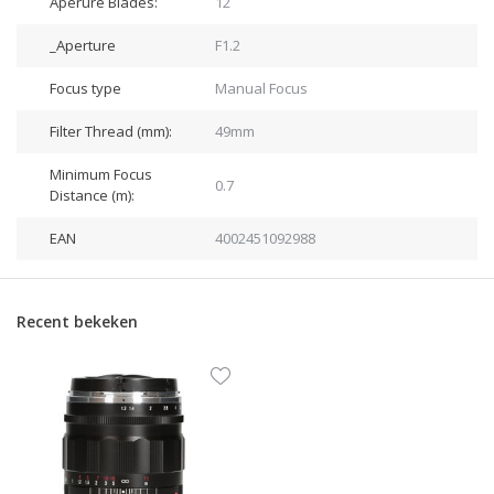
Aperure Blades:
12
_Aperture
F1.2
Focus type
Manual Focus
Filter Thread (mm):
49mm
Minimum Focus
0.7
Distance (m):
EAN
4002451092988
Recent bekeken