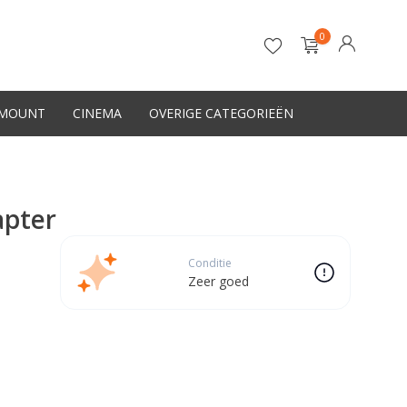
0
-MOUNT
CINEMA
OVERIGE CATEGORIEËN
Account aanmaken
apter
Conditie
Zeer goed