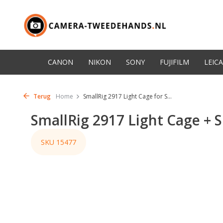
CANON
NIKON
SONY
FUJIFILM
LEICA
Terug
Home
SmallRig 2917 Light Cage for S...
SmallRig 2917 Light Cage + 
SKU 15477