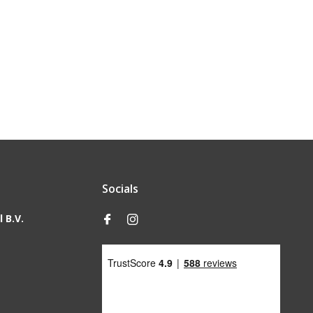
Socials
 B.V.