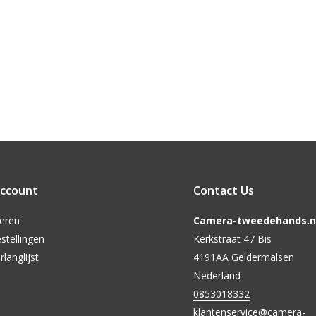
account
Contact Us
reren
Camera-tweedehands.nl
stellingen
Kerkstraat 47 Bis
rlanglijst
4191AA Geldermalsen
Nederland
0853018332
klantenservice@camera-