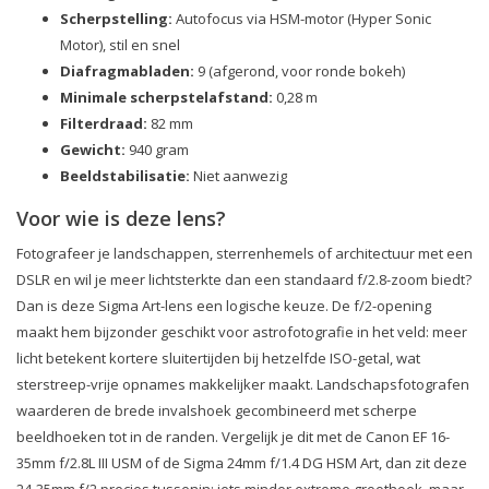
Scherpstelling:
Autofocus via HSM-motor (Hyper Sonic
Motor), stil en snel
Diafragmabladen:
9 (afgerond, voor ronde bokeh)
Minimale scherpstelafstand:
0,28 m
Filterdraad:
82 mm
Gewicht:
940 gram
Beeldstabilisatie:
Niet aanwezig
Voor wie is deze lens?
Fotografeer je landschappen, sterrenhemels of architectuur met een
DSLR en wil je meer lichtsterkte dan een standaard f/2.8-zoom biedt?
Dan is deze Sigma Art-lens een logische keuze. De f/2-opening
maakt hem bijzonder geschikt voor astrofotografie in het veld: meer
licht betekent kortere sluitertijden bij hetzelfde ISO-getal, wat
sterstreep-vrije opnames makkelijker maakt. Landschapsfotografen
waarderen de brede invalshoek gecombineerd met scherpe
beeldhoeken tot in de randen. Vergelijk je dit met de Canon EF 16-
35mm f/2.8L III USM of de Sigma 24mm f/1.4 DG HSM Art, dan zit deze