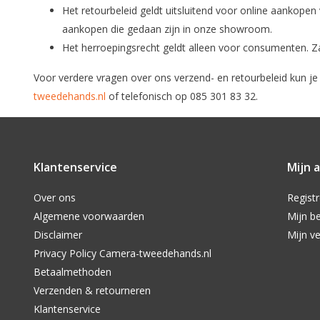
Het retourbeleid geldt uitsluitend voor online aankop
aankopen die gedaan zijn in onze showroom.
Het herroepingsrecht geldt alleen voor consumenten. Za
Voor verdere vragen over ons verzend- en retourbeleid kun j
tweedehands.nl
of telefonisch op 085 301 83 32.
Klantenservice
Mijn 
Over ons
Regist
Algemene voorwaarden
Mijn be
Disclaimer
Mijn ve
Privacy Policy Camera-tweedehands.nl
Betaalmethoden
Verzenden & retourneren
Klantenservice