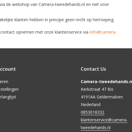
en via de webshop van Camera-tweedehands.nl en niet voor
kelijke klanten hebben in principe geen recht op herroeping.
e contact opnemen met onze klantenservice via
info@camera-
account
Contact Us
reren
Camera-tweedehands.nl
stellingen
Kerkstraat 47 Bis
rlanglijst
4191AA Geldermalsen
Nederland
0853018332
klantenservice@camera-
tweedehands.nl