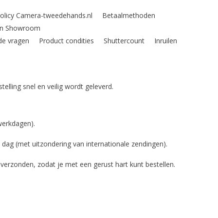
Policy Camera-tweedehands.nl
Betaalmethoden
den Showroom
de vragen
Product condities
Shuttercount
Inruilen
lling snel en veilig wordt geleverd.
erkdagen).
 dag (met uitzondering van internationale zendingen).
verzonden, zodat je met een gerust hart kunt bestellen.