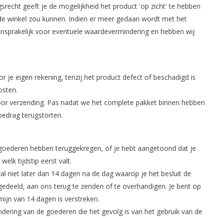
gsrecht geeft je de mogelijkheid het product 'op zicht' te hebben
n de winkel zou kunnen. Indien er meer gedaan wordt met het
nsprakelijk voor eventuele waardevermindering en hebben wij
 je eigen rekening, tenzij het product defect of beschadigd is
osten.
voor verzending. Pas nadat we het complete pakket binnen hebben
edrag terugstorten.
 goederen hebben teruggekregen, of je hebt aangetoond dat je
lk tijdstip eerst valt.
val niet later dan 14 dagen na de dag waarop je het besluit de
deeld, aan ons terug te zenden of te overhandigen. Je bent op
mijn van 14 dagen is verstreken.
ndering van de goederen die het gevolg is van het gebruik van de