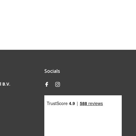
Socials
 B.V.