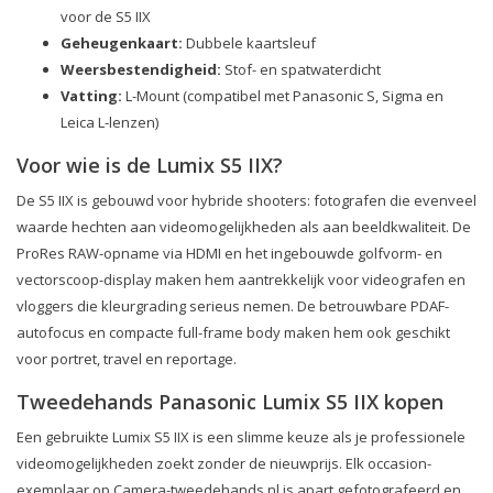
voor de S5 IIX
Geheugenkaart:
Dubbele kaartsleuf
Weersbestendigheid:
Stof- en spatwaterdicht
Vatting:
L-Mount (compatibel met Panasonic S, Sigma en
Leica L-lenzen)
Voor wie is de Lumix S5 IIX?
De S5 IIX is gebouwd voor hybride shooters: fotografen die evenveel
waarde hechten aan videomogelijkheden als aan beeldkwaliteit. De
ProRes RAW-opname via HDMI en het ingebouwde golfvorm- en
vectorscoop-display maken hem aantrekkelijk voor videografen en
vloggers die kleurgrading serieus nemen. De betrouwbare PDAF-
autofocus en compacte full-frame body maken hem ook geschikt
voor portret, travel en reportage.
Tweedehands Panasonic Lumix S5 IIX kopen
Een gebruikte Lumix S5 IIX is een slimme keuze als je professionele
videomogelijkheden zoekt zonder de nieuwprijs. Elk occasion-
exemplaar op Camera-tweedehands.nl is apart gefotografeerd en