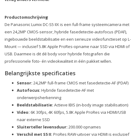
Productomschrijving
De Panasonic Lumix DC-S5 IIX is een full-frame systeemcamera met
een 24,2MP CMOS-sensor, hybride fasedetectie-autofocus (PDAF),
ingebouwde beeldstabilisatie en een serieuze videofunctieset op L-
Mount — inclusief 5.8K Apple ProRes-opname naar SSD via HDMI of
USB. Daarmee is dit dé body voor hybride fotografen die
professionele foto- én videokwaliteit in één pakket willen.
Belangrijkste specificaties
Sensor:
24,2MP full-frame CMOS met fasedetectie-AF (PDAF)
Autofocus:
Hybride fasedetectie-AF met
onderwerpsherkenning
Beeldstabilisatie:
Actieve IBIS (in-body image stabilisation)
Video:
6K 30fps, 4K 60fps, 5.8K Apple ProRes via HDMI/USB
naar externe SSD
Sluiterteller levensduur:
200.000 opnames
Verschil met S5 II:
ProRes RAW-uitvoer via HDMI is exclusief