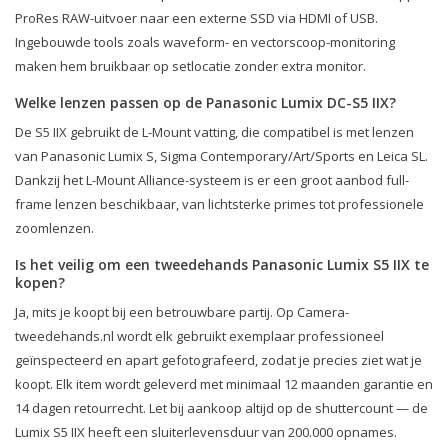
ProRes RAW-uitvoer naar een externe SSD via HDMI of USB.
Ingebouwde tools zoals waveform- en vectorscoop-monitoring
maken hem bruikbaar op setlocatie zonder extra monitor.
Welke lenzen passen op de Panasonic Lumix DC-S5 IIX?
De S5 IIX gebruikt de L-Mount vatting, die compatibel is met lenzen
van Panasonic Lumix S, Sigma Contemporary/Art/Sports en Leica SL.
Dankzij het L-Mount Alliance-systeem is er een groot aanbod full-
frame lenzen beschikbaar, van lichtsterke primes tot professionele
zoomlenzen.
Is het veilig om een tweedehands Panasonic Lumix S5 IIX te
kopen?
Ja, mits je koopt bij een betrouwbare partij. Op Camera-
tweedehands.nl wordt elk gebruikt exemplaar professioneel
geïnspecteerd en apart gefotografeerd, zodat je precies ziet wat je
koopt. Elk item wordt geleverd met minimaal 12 maanden garantie en
14 dagen retourrecht. Let bij aankoop altijd op de shuttercount — de
Lumix S5 IIX heeft een sluiterlevensduur van 200.000 opnames.