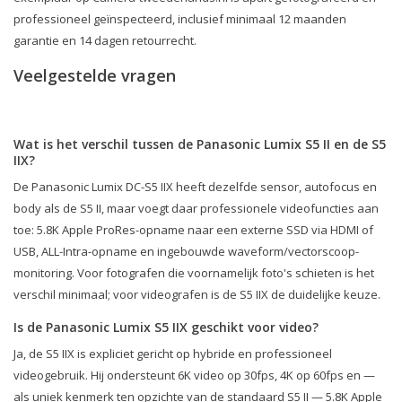
professioneel geïnspecteerd, inclusief minimaal 12 maanden
garantie en 14 dagen retourrecht.
Veelgestelde vragen
Wat is het verschil tussen de Panasonic Lumix S5 II en de S5
IIX?
De Panasonic Lumix DC-S5 IIX heeft dezelfde sensor, autofocus en
body als de S5 II, maar voegt daar professionele videofuncties aan
toe: 5.8K Apple ProRes-opname naar een externe SSD via HDMI of
USB, ALL-Intra-opname en ingebouwde waveform/vectorscoop-
monitoring. Voor fotografen die voornamelijk foto's schieten is het
verschil minimaal; voor videografen is de S5 IIX de duidelijke keuze.
Is de Panasonic Lumix S5 IIX geschikt voor video?
Ja, de S5 IIX is expliciet gericht op hybride en professioneel
videogebruik. Hij ondersteunt 6K video op 30fps, 4K op 60fps en —
als uniek kenmerk ten opzichte van de standaard S5 II — 5.8K Apple