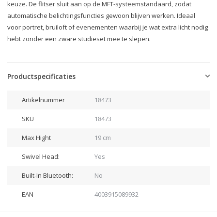
keuze. De flitser sluit aan op de MFT-systeemstandaard, zodat
automatische belichtingsfuncties gewoon blijven werken. Ideaal
voor portret, bruiloft of evenementen waarbij je wat extra licht nodig
hebt zonder een zware studieset mee te slepen.
Productspecificaties
Artikelnummer
18473
SKU
18473
Max Hight
19 cm
Swivel Head:
Yes
Built-In Bluetooth:
No
EAN
4003915089932