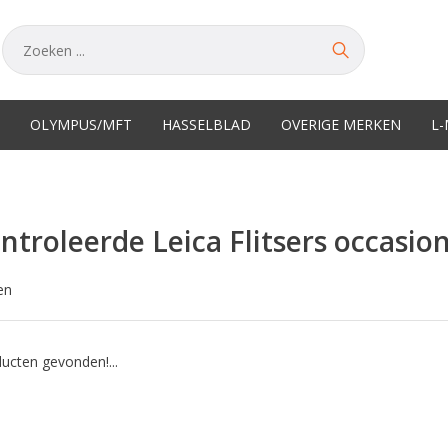
OLYMPUS/MFT
HASSELBLAD
OVERIGE MERKEN
L
ntroleerde Leica Flitsers occasio
en
ucten gevonden!...