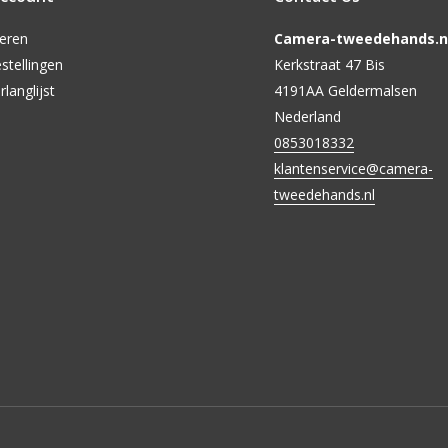
reren
Camera-tweedehands.nl
stellingen
Kerkstraat 47 Bis
rlanglijst
4191AA Geldermalsen
Nederland
0853018332
klantenservice@camera-
tweedehands.nl