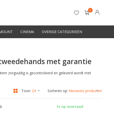
0
-MOUNT
CINEMA
OVERIGE CATEGORIEËN
Account aanmaken
| tweedehands met garantie
item zorgvuldig is gecontroleerd en geleverd wordt met
Toon:
Sorteren op:
p
1x op voorraad