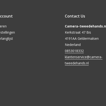
account
Contact Us
reren
Camera-tweedehands.nl
stellingen
Kerkstraat 47 Bis
rlanglijst
4191AA Geldermalsen
Nederland
0853018332
klantenservice@camera-
tweedehands.nl