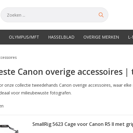
OLYMPUS/MFT
HASSELBLAD
OVERIGE MERKEN
L
ccessoires
este Canon overige accessoires 
or onze collectie tweedehands Canon overige accessoires, waar elke 
Ideaal voor milieubewuste fotografen.
en
SmallRig 5623 Cage voor Canon R5 II met gri