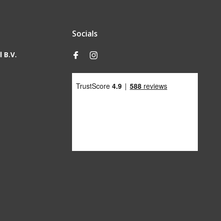
Socials
 B.V.