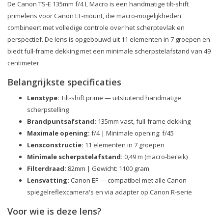
De Canon TS-E 135mm f/4 L Macro is een handmatige tilt-shift
primelens voor Canon EF-mount, die macro-mogelijkheden
combineert met volledige controle over het scherptevlak en
perspectief. De lens is opgebouwd uit 11 elementen in 7 groepen en
biedt full-frame dekking met een minimale scherpstelafstand van 49
centimeter.
Belangrijkste specificaties
Lenstype:
Tilt-shift prime — uitsluitend handmatige
scherpstelling
Brandpuntsafstand:
135mm vast, full-frame dekking
Maximale opening:
f/4 | Minimale opening: f/45
Lensconstructie:
11 elementen in 7 groepen
Minimale scherpstelafstand:
0,49 m (macro-bereik)
Filterdraad:
82mm | Gewicht: 1100 gram
Lensvatting:
Canon EF — compatibel met alle Canon
spiegelreflexcamera's en via adapter op Canon R-serie
Voor wie is deze lens?