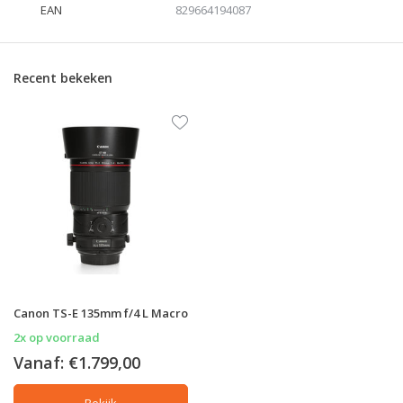
EAN
829664194087
Recent bekeken
Canon TS-E 135mm f/4 L Macro
2x op voorraad
Vanaf:
€1.799,00
Bekijk