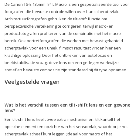
De Canon TS-E 135mm f/4 L Macro is een gespecialiseerde tool voor
fotografen die bewuste controle willen over hun scherptevlak.
Architectuurfotografen gebruiken de tilt-shift functie om
perspectivische vertekening te corrigeren, terwijl macro- en
productfotografen profiteren van de combinatie met het macro-
bereik. Ook portretfotografen die werken met bewust gekanteld
scherptevlak voor een uniek, filmisch resultaat vinden hier een
krachtige oplossing. Door het ontbreken van autofocus en
beeldstabilisatie vraagt deze lens om een gedegen werkwijze —
statief en bewuste compositie zijn standaard bij dit type opnamen.
Veelgestelde vragen
Wat is het verschil tussen een tilt-shift lens en een gewone
lens?
Een tilt-shift lens heeft twee extra mechanismen: tilt kantelt het
optische element ten opzichte van het sensorvlak, waardoor je het
scherptevlak scheef kunt leggen (ideaal voor macro of het