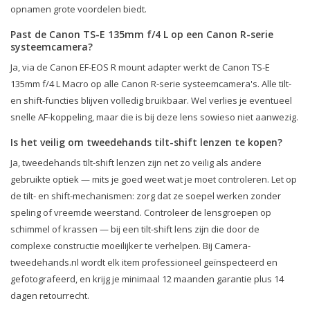
opnamen grote voordelen biedt.
Past de Canon TS-E 135mm f/4 L op een Canon R-serie
systeemcamera?
Ja, via de Canon EF-EOS R mount adapter werkt de Canon TS-E
135mm f/4 L Macro op alle Canon R-serie systeemcamera's. Alle tilt-
en shift-functies blijven volledig bruikbaar. Wel verlies je eventueel
snelle AF-koppeling, maar die is bij deze lens sowieso niet aanwezig.
Is het veilig om tweedehands tilt-shift lenzen te kopen?
Ja, tweedehands tilt-shift lenzen zijn net zo veilig als andere
gebruikte optiek — mits je goed weet wat je moet controleren. Let op
de tilt- en shift-mechanismen: zorg dat ze soepel werken zonder
speling of vreemde weerstand. Controleer de lensgroepen op
schimmel of krassen — bij een tilt-shift lens zijn die door de
complexe constructie moeilijker te verhelpen. Bij Camera-
tweedehands.nl wordt elk item professioneel geïnspecteerd en
gefotografeerd, en krijg je minimaal 12 maanden garantie plus 14
dagen retourrecht.