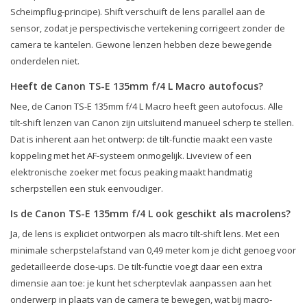
Scheimpflug-principe). Shift verschuift de lens parallel aan de
sensor, zodat je perspectivische vertekening corrigeert zonder de
camera te kantelen. Gewone lenzen hebben deze bewegende
onderdelen niet.
Heeft de Canon TS-E 135mm f/4 L Macro autofocus?
Nee, de Canon TS-E 135mm f/4 L Macro heeft geen autofocus. Alle
tilt-shift lenzen van Canon zijn uitsluitend manueel scherp te stellen.
Dat is inherent aan het ontwerp: de tilt-functie maakt een vaste
koppeling met het AF-systeem onmogelijk. Liveview of een
elektronische zoeker met focus peaking maakt handmatig
scherpstellen een stuk eenvoudiger.
Is de Canon TS-E 135mm f/4 L ook geschikt als macrolens?
Ja, de lens is expliciet ontworpen als macro tilt-shift lens. Met een
minimale scherpstelafstand van 0,49 meter kom je dicht genoeg voor
gedetailleerde close-ups. De tilt-functie voegt daar een extra
dimensie aan toe: je kunt het scherptevlak aanpassen aan het
onderwerp in plaats van de camera te bewegen, wat bij macro-