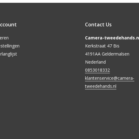
account
Contact Us
reren
Camera-tweedehands.nl
stellingen
Kerkstraat 47 Bis
rlanglijst
4191AA Geldermalsen
Nederland
0853018332
klantenservice@camera-
tweedehands.nl