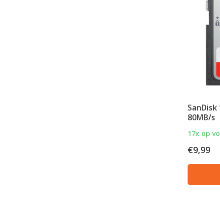
SanDisk 
80MB/s
17x op v
€9,99