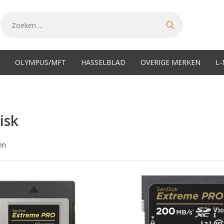
OLYMPUS/MFT
HASSELBLAD
OVERIGE MERKEN
L
isk
en