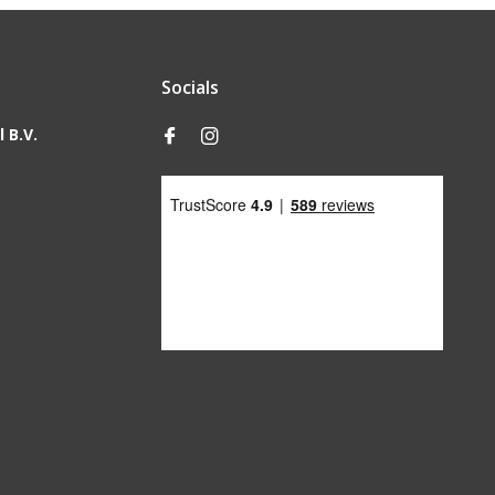
Socials
 B.V.