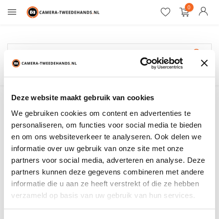
0
12 maanden garantie
Renice
Deze website maakt gebruik van cookies
We gebruiken cookies om content en advertenties te
Filter
Sorteren op:
personaliseren, om functies voor social media te bieden
en om ons websiteverkeer te analyseren. Ook delen we
informatie over uw gebruik van onze site met onze
Toon:
0 producten
partners voor social media, adverteren en analyse. Deze
partners kunnen deze gegevens combineren met andere
Geen producten gevonden!...
informatie die u aan ze heeft verstrekt of die ze hebben
verzameld op basis van uw gebruik van hun services.