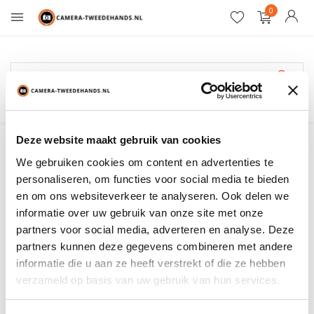
0
12 maanden garantie
NEEWER
Deze website maakt gebruik van cookies
We gebruiken cookies om content en advertenties te
Filter
Sorteren op:
personaliseren, om functies voor social media te bieden
en om ons websiteverkeer te analyseren. Ook delen we
informatie over uw gebruik van onze site met onze
Toon:
0 producten
partners voor social media, adverteren en analyse. Deze
partners kunnen deze gegevens combineren met andere
Geen producten gevonden!...
informatie die u aan ze heeft verstrekt of die ze hebben
verzameld op basis van uw gebruik van hun services.