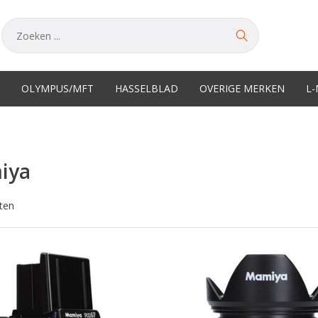
OLYMPUS/MFT
HASSELBLAD
OVERIGE MERKEN
L
iya
ten