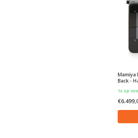
Mamiya L
Back - H
1x op vo
€6.499,