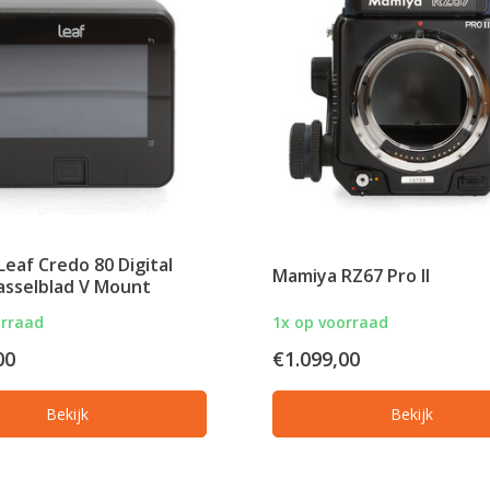
eaf Credo 80 Digital
Mamiya RZ67 Pro II
asselblad V Mount
orraad
1x op voorraad
00
€1.099,00
Bekijk
Bekijk