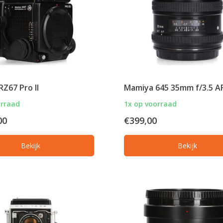
Z67 Pro II
Mamiya 645 35mm f/3.5 A
orraad
1x op voorraad
00
€399,00
Bekijk
Bekijk