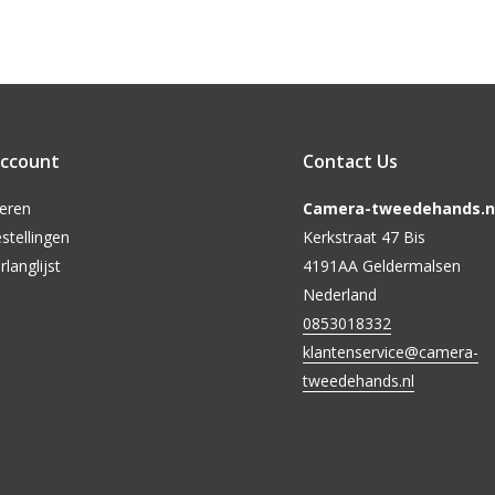
account
Contact Us
reren
Camera-tweedehands.nl
stellingen
Kerkstraat 47 Bis
rlanglijst
4191AA Geldermalsen
Nederland
0853018332
klantenservice@camera-
tweedehands.nl