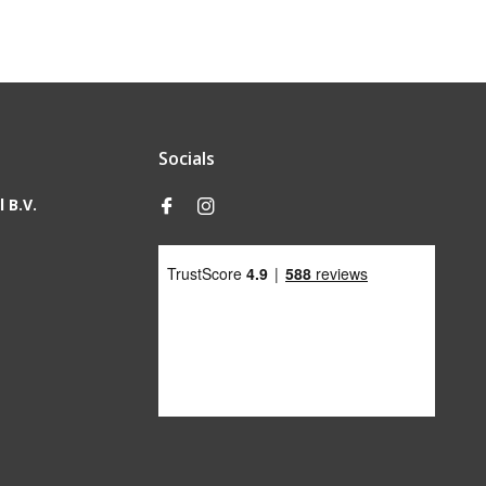
Socials
 B.V.