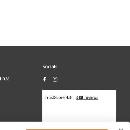
Socials
 B.V.