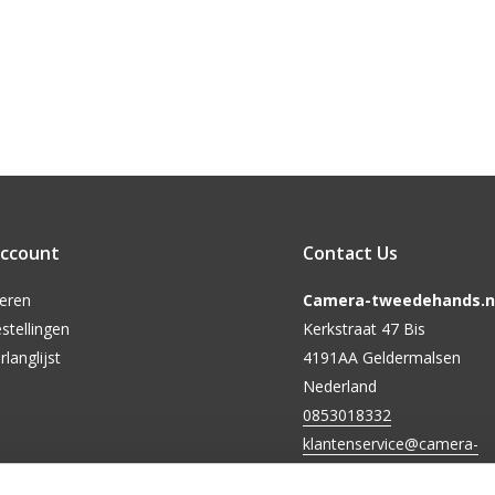
account
Contact Us
reren
Camera-tweedehands.nl
stellingen
Kerkstraat 47 Bis
rlanglijst
4191AA Geldermalsen
Nederland
0853018332
klantenservice@camera-
tweedehands.nl