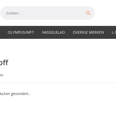
OLYMPUS/MFT
HASSELBLAD
OVERIGE MERKEN
L
off
en
ucten gevonden!...