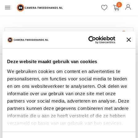
0
12 maanden garantie
Gariz
Deze website maakt gebruik van cookies
We gebruiken cookies om content en advertenties te
Filter
Sorteren op:
personaliseren, om functies voor social media te bieden
en om ons websiteverkeer te analyseren. Ook delen we
informatie over uw gebruik van onze site met onze
Toon:
0 producten
partners voor social media, adverteren en analyse. Deze
partners kunnen deze gegevens combineren met andere
Geen producten gevonden!...
informatie die u aan ze heeft verstrekt of die ze hebben
verzameld op basis van uw gebruik van hun services.