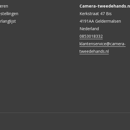
reren
Camera-tweedehands.nl
stellingen
Kerkstraat 47 Bis
rlanglijst
4191AA Geldermalsen
Nederland
0853018332
klantenservice@camera-
tweedehands.nl