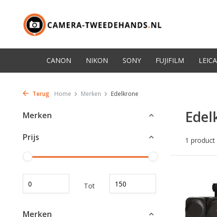
CANON
NIKON
SONY
FUJIFILM
LEICA
Terug
Home
Merken
Edelkrone
Edel
Merken
Prijs
1 product
Tot
Merken