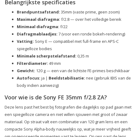
Belangrijkste specificaties
Brandpuntsafstand:
35mm (vaste prime, geen zoom)
Maximaal diafragma:
f/2.8 — over het volledige bereik
Minimaal diafragma:
f/22
Diafragmablaadjes:
7 (voor een ronde bokeh-rendering)
Vatting:
Sony E — compatibel met full-frame en APS-C
spiegelloze bodies
Minimale scherpstelafstand:
0,35 m
Filterdiameter:
49 mm
Gewicht:
120 g — een van de lichtste FE-primes beschikbaar
Autofocus:
ja |
Beeldstabilisatie:
nee (gebruik IBIS van de
body indien aanwezig)
Voor wie is de Sony FE 35mm f/2.8 ZA?
Deze lens past het best bij fotografen die dagelijks op pad gaan met
een spiegelloze camera en niet willen sjouwen met groot of zwaar
materiaal. Op straat valt een combinatie van 120 gram lens en een
compacte Sony Alpha-body nauwelijks op, wat je meer vrijheid geeft
om ongeposeerde momenten vast te leggen. Op reis past de lens