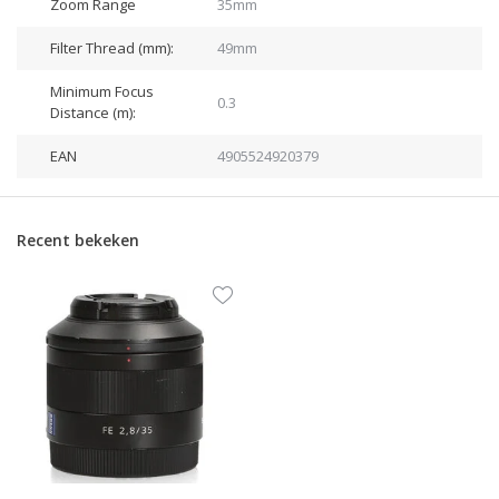
Zoom Range
35mm
Filter Thread (mm):
49mm
Minimum Focus
0.3
Distance (m):
EAN
4905524920379
Recent bekeken