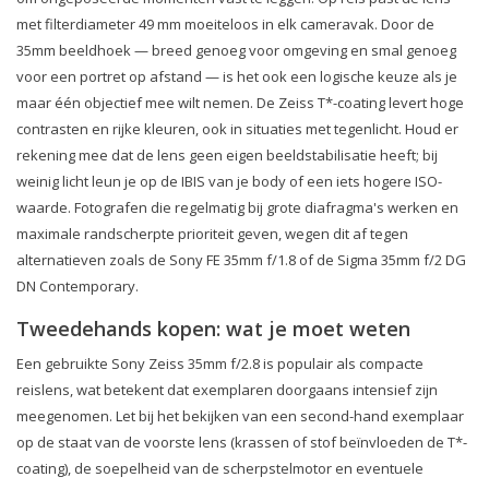
met filterdiameter 49 mm moeiteloos in elk cameravak. Door de
35mm beeldhoek — breed genoeg voor omgeving en smal genoeg
voor een portret op afstand — is het ook een logische keuze als je
maar één objectief mee wilt nemen. De Zeiss T*-coating levert hoge
contrasten en rijke kleuren, ook in situaties met tegenlicht. Houd er
rekening mee dat de lens geen eigen beeldstabilisatie heeft; bij
weinig licht leun je op de IBIS van je body of een iets hogere ISO-
waarde. Fotografen die regelmatig bij grote diafragma's werken en
maximale randscherpte prioriteit geven, wegen dit af tegen
alternatieven zoals de Sony FE 35mm f/1.8 of de Sigma 35mm f/2 DG
DN Contemporary.
Tweedehands kopen: wat je moet weten
Een gebruikte Sony Zeiss 35mm f/2.8 is populair als compacte
reislens, wat betekent dat exemplaren doorgaans intensief zijn
meegenomen. Let bij het bekijken van een second-hand exemplaar
op de staat van de voorste lens (krassen of stof beïnvloeden de T*-
coating), de soepelheid van de scherpstelmotor en eventuele