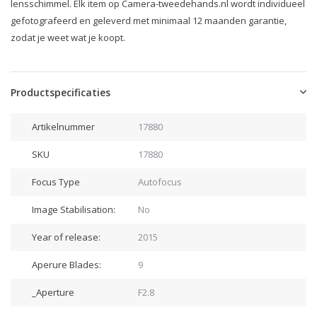
lensschimmel. Elk item op Camera-tweedehands.nl wordt individueel
gefotografeerd en geleverd met minimaal 12 maanden garantie,
zodat je weet wat je koopt.
Productspecificaties
Artikelnummer
17880
SKU
17880
Focus Type
Autofocus
Image Stabilisation:
No
Year of release:
2015
Aperure Blades:
9
_Aperture
F2.8