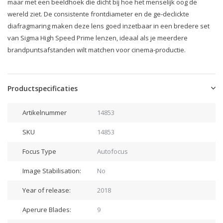
maar met een beeldhoek die dicht bij hoe het menselijk oog de
wereld ziet. De consistente frontdiameter en de ge-declickte
diafragmaring maken deze lens goed inzetbaar in een bredere set
van Sigma High Speed Prime lenzen, ideaal als je meerdere
brandpuntsafstanden wilt matchen voor cinema-productie.
Productspecificaties
Artikelnummer
14853
SKU
14853
Focus Type
Autofocus
Image Stabilisation:
No
Year of release:
2018
Aperure Blades:
9