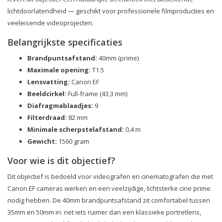
lichtdoorlatendheid — geschikt voor professionele filmproducties en
veeleisende videoprojecten.
Belangrijkste specificaties
Brandpuntsafstand:
40mm (prime)
Maximale opening:
T1.5
Lensvatting:
Canon EF
Beeldcirkel:
Full-frame (43,3 mm)
Diafragmablaadjes:
9
Filterdraad:
82 mm
Minimale scherpstelafstand:
0,4 m
Gewicht:
1560 gram
Voor wie is dit objectief?
Dit objectief is bedoeld voor videografen en cinematografen die met
Canon EF cameras werken en een veelzijdige, lichtsterke cine prime
nodig hebben. De 40mm brandpuntsafstand zit comfortabel tussen
35mm en 50mm in: net iets ruimer dan een klassieke portretlens,