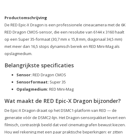
Productomschrijving
De RED Epic-X Dragon is een professionele cineacamera met de 6K
RED Dragon CMOS-sensor, die een resolutie van 6144 x 3160 haalt
op een Super 35-formaat (30,7 mm x 15,8 mm, diagonaal 34,5 mm)
met meer dan 16,5 stops dynamisch bereik en RED Mini-Mag als
opslagmedium.
Belangrijkste specificaties
Sensor:
RED Dragon CMOS
Sensorformaat:
Super 35
Opslagmedium:
RED Mini-Mag
Wat maakt de RED Epic-X Dragon bijzonder?
De Epic-X Dragon draait op het DSMC1-platform van RED — de
generatie vóór de DSMC2-lijn. Het Dragon-sensorpakket levert een
filmisch, contrastrijk beeld dat veel cinematografen bewust kiezen.
Hou wel rekening met een paar praktische beperkingen: er zitten