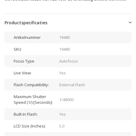
Productspecificaties
Artikelnummer
19480
SKU
19480
Focus Type
Autofocus
Live View:
Yes
Flash Compatibility:
External Flash
Maximum Shutter
1/48000
Speed (1/) [Seconds]:
Built-In Flash:
Yes
LCD Size (Inches):
5.0