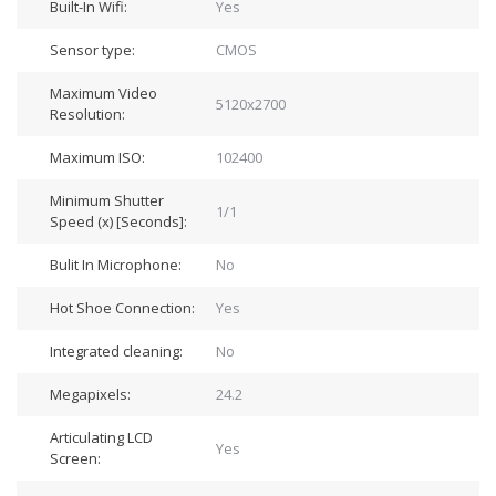
Built-In Wifi:
Yes
Sensor type:
CMOS
Maximum Video
5120x2700
Resolution:
Maximum ISO:
102400
Minimum Shutter
1/1
Speed (x) [Seconds]:
Bulit In Microphone:
No
Hot Shoe Connection:
Yes
Integrated cleaning:
No
Megapixels:
24.2
Articulating LCD
Yes
Screen: