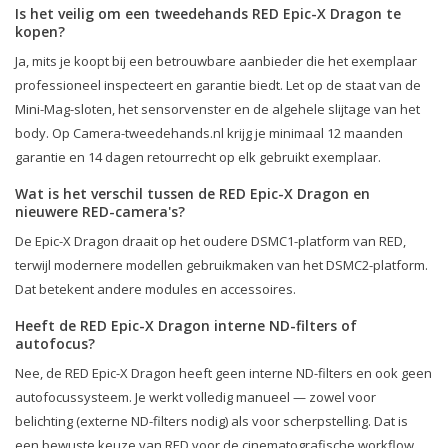
Is het veilig om een tweedehands RED Epic-X Dragon te
kopen?
Ja, mits je koopt bij een betrouwbare aanbieder die het exemplaar
professioneel inspecteert en garantie biedt. Let op de staat van de
Mini-Mag-sloten, het sensorvenster en de algehele slijtage van het
body. Op Camera-tweedehands.nl krijg je minimaal 12 maanden
garantie en 14 dagen retourrecht op elk gebruikt exemplaar.
Wat is het verschil tussen de RED Epic-X Dragon en
nieuwere RED-camera's?
De Epic-X Dragon draait op het oudere DSMC1-platform van RED,
terwijl modernere modellen gebruikmaken van het DSMC2-platform.
Dat betekent andere modules en accessoires.
Heeft de RED Epic-X Dragon interne ND-filters of
autofocus?
Nee, de RED Epic-X Dragon heeft geen interne ND-filters en ook geen
autofocussysteem. Je werkt volledig manueel — zowel voor
belichting (externe ND-filters nodig) als voor scherpstelling. Dat is
een bewuste keuze van RED voor de cinematografische workflow.