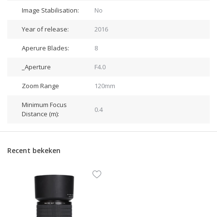
Image Stabilisation:
No
Year of release:
2016
Aperure Blades:
8
_Aperture
F4.0
Zoom Range
120mm
Minimum Focus
0.4
Distance (m):
Recent bekeken