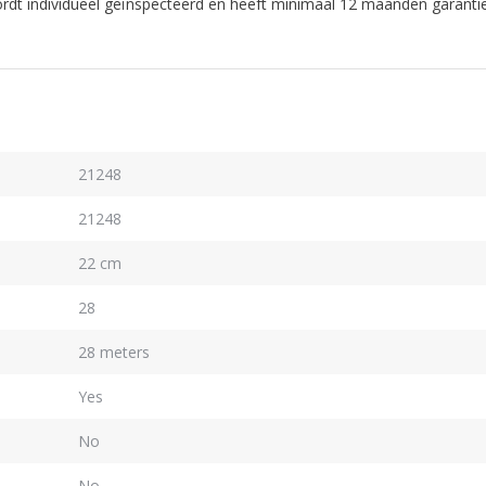
 wordt individueel geïnspecteerd en heeft minimaal 12 maanden garantie
21248
21248
22 cm
28
28 meters
Yes
No
No