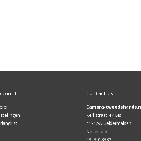
account
Contact Us
reren
Camera-tweedehands.nl
stellingen
Kerkstraat 47 Bis
rlanglijst
4191AA Geldermalsen
Nederland
0853018332