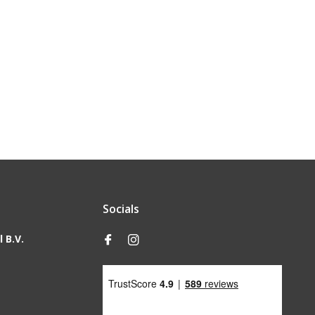
Socials
 B.V.