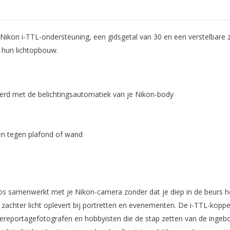
t Nikon i-TTL-ondersteuning, een gidsgetal van 30 en een verstelba
r hun lichtopbouw.
erd met de belichtingsautomatiek van je Nikon-body
sen tegen plafond of wand
os samenwerkt met je Nikon-camera zonder dat je diep in de beurs ho
zachter licht oplevert bij portretten en evenementen. De i-TTL-koppeli
ereportagefotografen en hobbyisten die de stap zetten van de ingeb