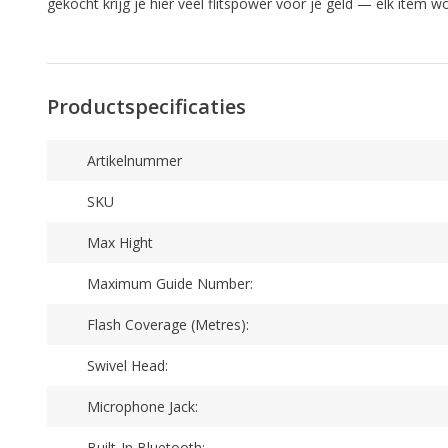
gekocht krijg je hier veel flitspower voor je geld — elk item
Productspecificaties
Artikelnummer
SKU
Max Hight
Maximum Guide Number:
Flash Coverage (Metres):
Swivel Head:
Microphone Jack:
Built-In Bluetooth: