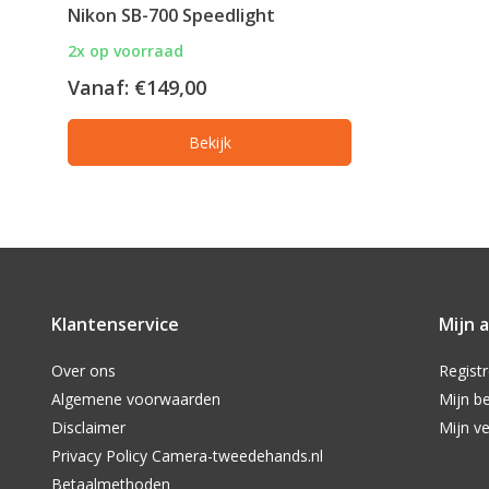
Nikon SB-700 Speedlight
2x op voorraad
Vanaf:
€149,00
Bekijk
Klantenservice
Mijn 
Over ons
Regist
Algemene voorwaarden
Mijn be
Disclaimer
Mijn ve
Privacy Policy Camera-tweedehands.nl
Betaalmethoden