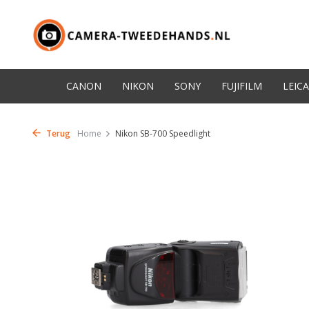
CANON
NIKON
SONY
FUJIFILM
LEICA
Terug
Home
Nikon SB-700 Speedlight