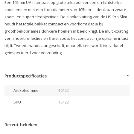
Een 105mm UV-filter past op grote telezoomlensen en lichtsterke
zoomlensen met een frontdiameter van 105mm — denk aan zware
zoom- en superteleobjectives. De slanke vatting van de HS-Pro Slim
houdt het totale pakket compact en voorkomt dat je bij
groothoekopnames donkere hoeken in beeld krijgt. De multi-coating
vermindert reflecties en flare, zodat het contrast in je opname intact
blijft. Tweedehands aangeschaft, maar elk item wordt individueel
geïnspecteerd voor verzending.
Productspecificaties
Artikelnummer
16122
SKU
16122
Recent bekeken