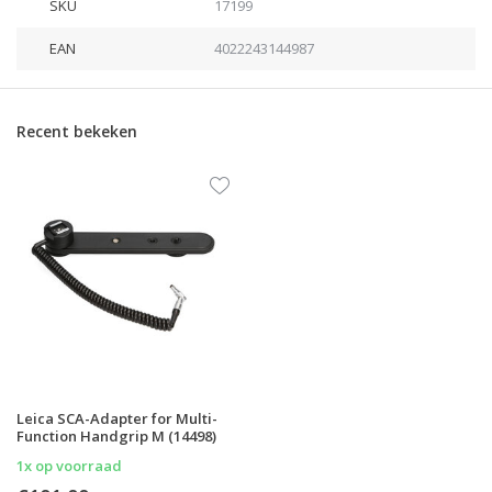
SKU
17199
EAN
4022243144987
Recent bekeken
Leica SCA-Adapter for Multi-
Function Handgrip M (14498)
1x op voorraad