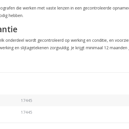
tografen die werken met vaste lenzen in een gecontroleerde opnameo
nodig hebben.
ntie
lk onderdeel wordt gecontroleerd op werking en conditie, en voorzien
erking en slijtagetekenen zorgvuldig. Je krijgt minimaal 12 maanden
17445
17445