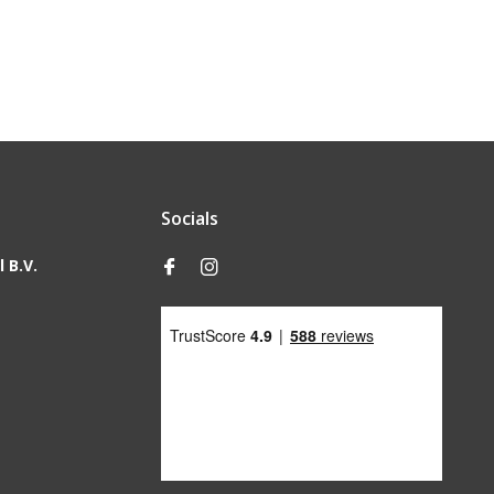
Socials
 B.V.