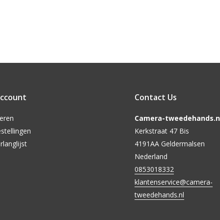
account
Contact Us
reren
Camera-tweedehands.nl
stellingen
Kerkstraat 47 Bis
rlanglijst
4191AA Geldermalsen
Nederland
0853018332
klantenservice@camera-
tweedehands.nl