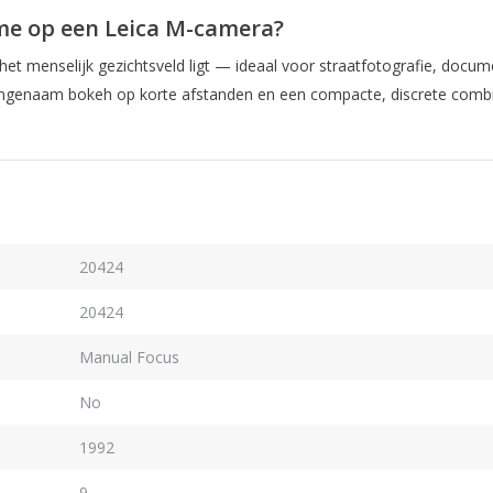
me op een Leica M-camera?
het menselijk gezichtsveld ligt — ideaal voor straatfotografie, docum
s, aangenaam bokeh op korte afstanden en een compacte, discrete combi
20424
20424
Manual Focus
No
1992
9