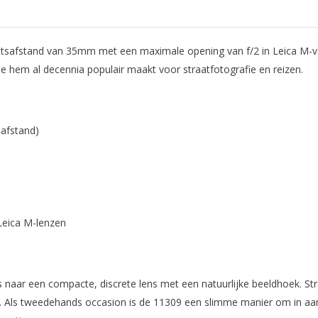
safstand van 35mm met een maximale opening van f/2 in Leica M-vatt
die hem al decennia populair maakt voor straatfotografie en reizen.
afstand)
Leica M-lenzen
 naar een compacte, discrete lens met een natuurlijke beeldhoek. S
t. Als tweedehands occasion is de 11309 een slimme manier om in a