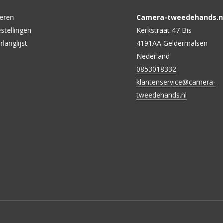
reren
Camera-tweedehands.nl
stellingen
Kerkstraat 47 Bis
rlanglijst
4191AA Geldermalsen
Nederland
0853018332
klantenservice@camera-
tweedehands.nl