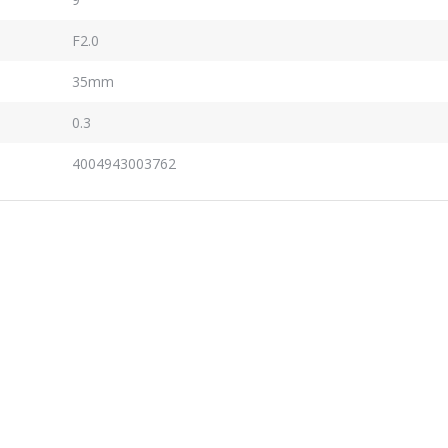
F2.0
35mm
0.3
4004943003762