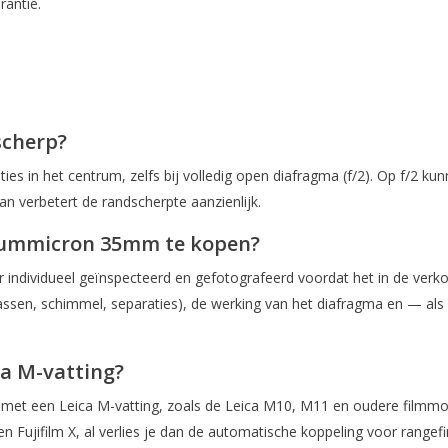
antie.
scherp?
 in het centrum, zelfs bij volledig open diafragma (f/2). Op f/2 kunn
n verbetert de randscherpte aanzienlijk.
 Summicron 35mm te kopen?
ndividueel geïnspecteerd en gefotografeerd voordat het in de verko
 (krassen, schimmel, separaties), de werking van het diafragma en — 
ca M-vatting?
et een Leica M-vatting, zoals de Leica M10, M11 en oudere filmmode
 Fujifilm X, al verlies je dan de automatische koppeling voor rangefin