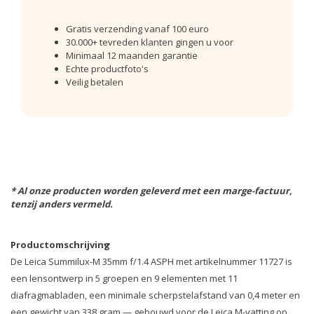
Gratis verzending vanaf 100 euro
30.000+ tevreden klanten gingen u voor
Minimaal 12 maanden garantie
Echte productfoto's
Veilig betalen
* Al onze producten worden geleverd met een marge-factuur,
tenzij anders vermeld.
Productomschrijving
De Leica Summilux-M 35mm f/1.4 ASPH met artikelnummer 11727 is
een lensontwerp in 5 groepen en 9 elementen met 11
diafragmabladen, een minimale scherpstelafstand van 0,4 meter en
een gewicht van 338 gram — gebouwd voor de Leica M-vatting op