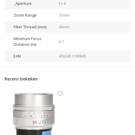
_Aperture
F1.4
Zoom Range
35mm
Filter Thread (mm):
46mm
Minimum Focus
0.7
Distance (m):
EAN
4002451190845
Recent bekeken