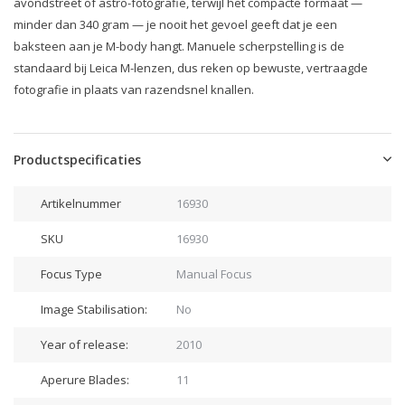
avondstreet of astro-fotografie, terwijl het compacte formaat —
minder dan 340 gram — je nooit het gevoel geeft dat je een
baksteen aan je M-body hangt. Manuele scherpstelling is de
standaard bij Leica M-lenzen, dus reken op bewuste, vertraagde
fotografie in plaats van razendsnel knallen.
Productspecificaties
Artikelnummer
16930
SKU
16930
Focus Type
Manual Focus
Image Stabilisation:
No
Year of release:
2010
Aperure Blades:
11