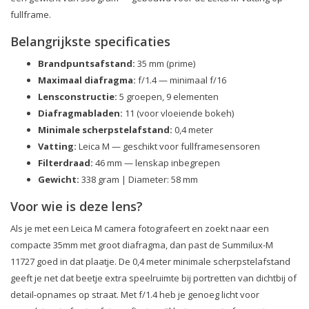
fullframe.
Belangrijkste specificaties
Brandpuntsafstand:
35 mm (prime)
Maximaal diafragma:
f/1.4 — minimaal f/16
Lensconstructie:
5 groepen, 9 elementen
Diafragmabladen:
11 (voor vloeiende bokeh)
Minimale scherpstelafstand:
0,4 meter
Vatting:
Leica M — geschikt voor fullframesensoren
Filterdraad:
46 mm — lenskap inbegrepen
Gewicht:
338 gram | Diameter: 58 mm
Voor wie is deze lens?
Als je met een Leica M camera fotografeert en zoekt naar een
compacte 35mm met groot diafragma, dan past de Summilux-M
11727 goed in dat plaatje. De 0,4 meter minimale scherpstelafstand
geeft je net dat beetje extra speelruimte bij portretten van dichtbij of
detail-opnames op straat. Met f/1.4 heb je genoeg licht voor