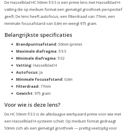
De Hasselblad HC 50mm f/3.5 is een prime lens met Hasselblad H-
vatting die op medium format een gematigd groothoek perspectief
geeft. De lens heeft autofocus, een filterdraad van 77mm, een
minimale focusafstand van 0,6m en weegt 975 gram.
Belangrijkste specificaties
Brandpuntsafstand:
50mm (prime)
Maximale diafragma:
f/3.5
Minimale diafragma:
f/32
Vatting:
Hasselblad H
Autofocus:
Ja
Minimale focusafstand:
0,6m
Filterdraad:
77mm
Gewicht:
975 gram
Voor wie is deze lens?
De HC 50mm f/3.5 is de alledaagse werkpaard-prime voor wie met
een Hasselblad H-systeem schiet. Op medium format gedraagt
50mm zich als een gematigd groothoek — prettig veelzijdig voor