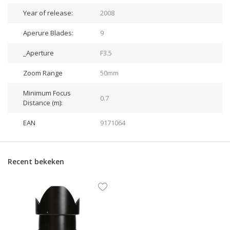
Year of release:
2008
Aperure Blades:
9
_Aperture
F3.5
Zoom Range
50mm
Minimum Focus
0.7
Distance (m):
EAN
9171064
Recent bekeken