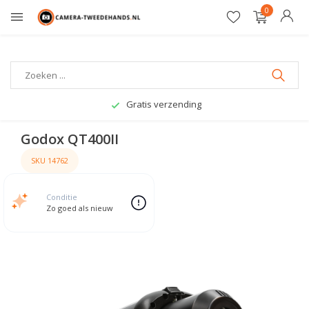
0
Gratis verzending
Godox QT400II
SKU 14762
Conditie
Zo goed als nieuw