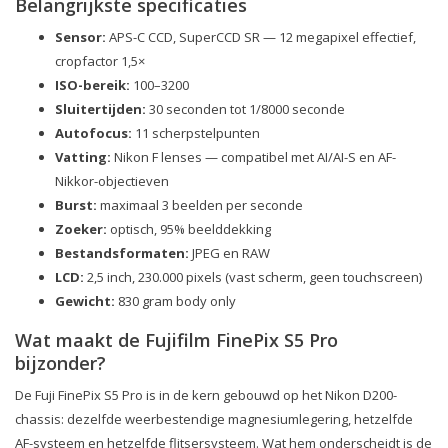
Belangrijkste specificaties
Sensor:
APS-C CCD, SuperCCD SR — 12 megapixel effectief,
cropfactor 1,5×
ISO-bereik:
100–3200
Sluitertijden:
30 seconden tot 1/8000 seconde
Autofocus:
11 scherpstelpunten
Vatting:
Nikon F lenses — compatibel met AI/AI-S en AF-
Nikkor-objectieven
Burst:
maximaal 3 beelden per seconde
Zoeker:
optisch, 95% beelddekking
Bestandsformaten:
JPEG en RAW
LCD:
2,5 inch, 230.000 pixels (vast scherm, geen touchscreen)
Gewicht:
830 gram body only
Wat maakt de Fujifilm FinePix S5 Pro
bijzonder?
De Fuji FinePix S5 Pro is in de kern gebouwd op het Nikon D200-
chassis: dezelfde weerbestendige magnesiumlegering, hetzelfde
AF-systeem en hetzelfde flitsersysteem. Wat hem onderscheidt is de