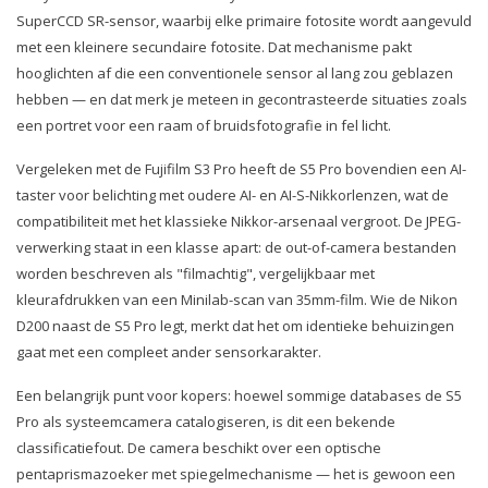
SuperCCD SR-sensor, waarbij elke primaire fotosite wordt aangevuld
met een kleinere secundaire fotosite. Dat mechanisme pakt
hooglichten af die een conventionele sensor al lang zou geblazen
hebben — en dat merk je meteen in gecontrasteerde situaties zoals
een portret voor een raam of bruidsfotografie in fel licht.
Vergeleken met de Fujifilm S3 Pro heeft de S5 Pro bovendien een AI-
taster voor belichting met oudere AI- en AI-S-Nikkorlenzen, wat de
compatibiliteit met het klassieke Nikkor-arsenaal vergroot. De JPEG-
verwerking staat in een klasse apart: de out-of-camera bestanden
worden beschreven als "filmachtig", vergelijkbaar met
kleurafdrukken van een Minilab-scan van 35mm-film. Wie de Nikon
D200 naast de S5 Pro legt, merkt dat het om identieke behuizingen
gaat met een compleet ander sensorkarakter.
Een belangrijk punt voor kopers: hoewel sommige databases de S5
Pro als systeemcamera catalogiseren, is dit een bekende
classificatiefout. De camera beschikt over een optische
pentaprismazoeker met spiegelmechanisme — het is gewoon een