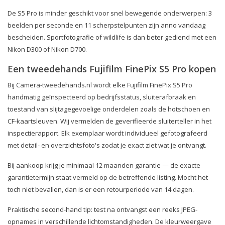
De S5 Pro is minder geschikt voor snel bewegende onderwerpen: 3
beelden per seconde en 11 scherpstelpunten zijn anno vandaag
bescheiden. Sportfotografie of wildlife is dan beter gediend met een
Nikon D300 of Nikon D700.
Een tweedehands Fujifilm FinePix S5 Pro kopen
Bij Camera-tweedehands.nl wordt elke Fujifilm FinePix S5 Pro
handmatig geïnspecteerd op bedrijfsstatus, sluiterafbraak en
toestand van slijtagegevoelige onderdelen zoals de hotschoen en
CF-kaartsleuven. Wij vermelden de geverifieerde sluiterteller in het
inspectierapport. Elk exemplaar wordt individueel gefotografeerd
met detail- en overzichtsfoto's zodat je exact ziet wat je ontvangt.
Bij aankoop krijg je minimaal 12 maanden garantie — de exacte
garantietermijn staat vermeld op de betreffende listing. Mocht het
toch niet bevallen, dan is er een retourperiode van 14 dagen.
Praktische second-hand tip: test na ontvangst een reeks JPEG-
opnames in verschillende lichtomstandigheden. De kleurweergave