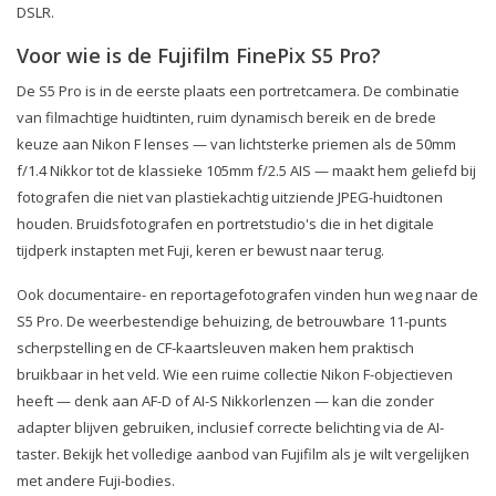
DSLR.
Voor wie is de Fujifilm FinePix S5 Pro?
De S5 Pro is in de eerste plaats een portretcamera. De combinatie
van filmachtige huidtinten, ruim dynamisch bereik en de brede
keuze aan Nikon F lenses — van lichtsterke priemen als de 50mm
f/1.4 Nikkor tot de klassieke 105mm f/2.5 AIS — maakt hem geliefd bij
fotografen die niet van plastiekachtig uitziende JPEG-huidtonen
houden. Bruidsfotografen en portretstudio's die in het digitale
tijdperk instapten met Fuji, keren er bewust naar terug.
Ook documentaire- en reportagefotografen vinden hun weg naar de
S5 Pro. De weerbestendige behuizing, de betrouwbare 11-punts
scherpstelling en de CF-kaartsleuven maken hem praktisch
bruikbaar in het veld. Wie een ruime collectie Nikon F-objectieven
heeft — denk aan AF-D of AI-S Nikkorlenzen — kan die zonder
adapter blijven gebruiken, inclusief correcte belichting via de AI-
taster. Bekijk het volledige aanbod van Fujifilm als je wilt vergelijken
met andere Fuji-bodies.