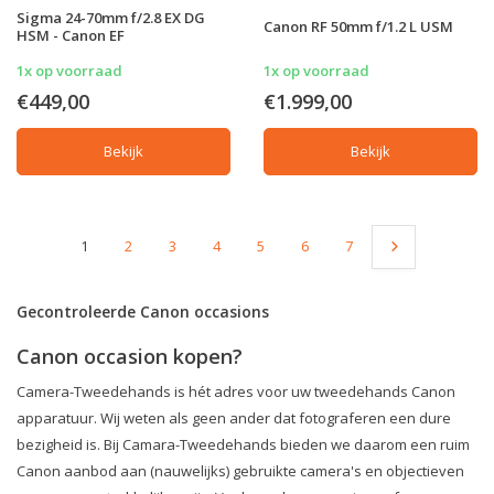
Sigma 24-70mm f/2.8 EX DG
Canon RF 50mm f/1.2 L USM
HSM - Canon EF
1x op voorraad
1x op voorraad
€449,00
€1.999,00
Bekijk
Bekijk
1
2
3
4
5
6
7
Gecontroleerde Canon occasions
Canon occasion kopen?
Camera-Tweedehands is hét adres voor uw tweedehands Canon
apparatuur. Wij weten als geen ander dat fotograferen een dure
bezigheid is. Bij Camara-Tweedehands bieden we daarom een ruim
Canon aanbod aan (nauwelijks) gebruikte camera's en objectieven