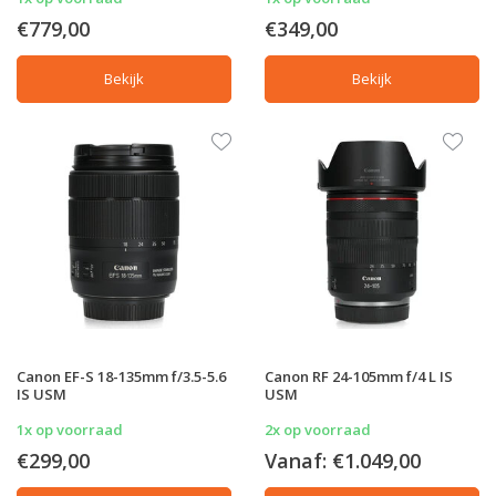
€779,00
€349,00
Bekijk
Bekijk
Canon EF-S 18-135mm f/3.5-5.6
Canon RF 24-105mm f/4 L IS
IS USM
USM
1x op voorraad
2x op voorraad
€299,00
Vanaf:
€1.049,00