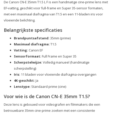
De Canon CN-E 35mm T1.5 L F is een handmatige cine-prime lens met
EF-vatting, geschikt voor full-frame en Super 35-sensor formaten,
met een maximaal diafragma van T1.5 en een 11-bladen iris voor
vloeiende belichting.
Belangrijkste specificaties
Brandpuntsafstand:
35mm (prime)
Maximaal diafragma:
T1.5
Vatting:
Canon EF
Sensorformaat:
Full Frame en Super 35
Scherpstelwijze:
Volledig manueel (handmatige
scherpstelling)
Iris:
11 bladen voor vloeiende diafragma-overgangen
4K-geschikt:
Ja
Lenstype:
Standaard prime (cine)
Voor wie is de Canon CN-E 35mm T1.5?
Deze lens is gebouwd voor videografen en filmmakers die een
betrouwbare 35mm cine-prime zoeken met een consistente