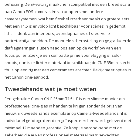
behuizing. De EF-vatting maakt hem compatibel met een breed scala
aan Canon EOS-cameras én via adapters met andere
camerasystemen, wat hem flexibel inzetbaar maakt op grotere sets.
Met een T1.5 is er volop licht beschikbaar voor scènes in gedempt
licht — denk aan interieurs, avondopnames of sfeervolle
portretachtige beelden. De manuele scherpstelling en gegradueerde
diafragmaringen sluiten naadloos aan op de workflow van een
focus puller. Zoek je een compacte prime voor vlogging of solo-
shoots, dan is er lichter materiaal beschikbaar; de CN-E 35mm is echt
thuis op een rig met een cameramens erachter. Bekijk meer opties in
het Canon cine-aanbod.
Tweedehands: wat je moet weten
Een gebruikte Canon CN-E 35mm T1.5 L F is een slimme manier om
professioneel cine-glas in handen te krijgen zonder de prijs van
nieuw. Elk tweedehands exemplaar op Camera-tweedehands.nl is
individueel gefotografeerd en geïnspecteerd, en wordt geleverd met
minimaal 12 maanden garantie. Zo koop je second-hand met de
zekerheid die je van professioneel materiaal mag verwachten.