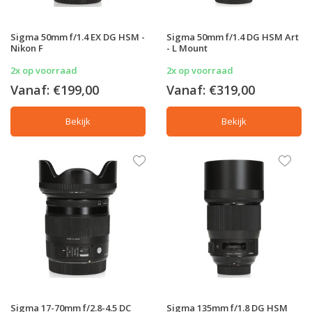
Sigma 50mm f/1.4 EX DG HSM -
Sigma 50mm f/1.4 DG HSM Art
Nikon F
- L Mount
2x op voorraad
2x op voorraad
Vanaf:
€199,00
Vanaf:
€319,00
Bekijk
Bekijk
Sigma 17-70mm f/2.8-4.5 DC
Sigma 135mm f/1.8 DG HSM