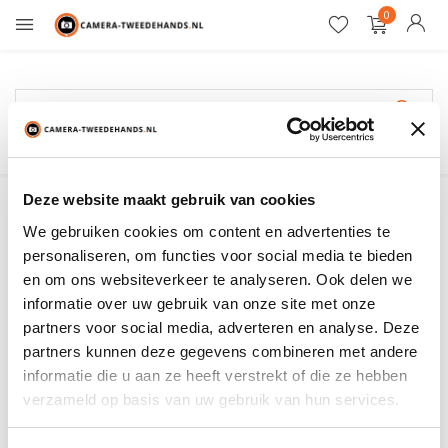
0
12 maanden garantie
CVW
Deze website maakt gebruik van cookies
We gebruiken cookies om content en advertenties te
Filter
Sorteren op:
personaliseren, om functies voor social media te bieden
en om ons websiteverkeer te analyseren. Ook delen we
informatie over uw gebruik van onze site met onze
Toon:
0 producten
partners voor social media, adverteren en analyse. Deze
partners kunnen deze gegevens combineren met andere
Geen producten gevonden!...
informatie die u aan ze heeft verstrekt of die ze hebben
verzameld op basis van uw gebruik van hun services.