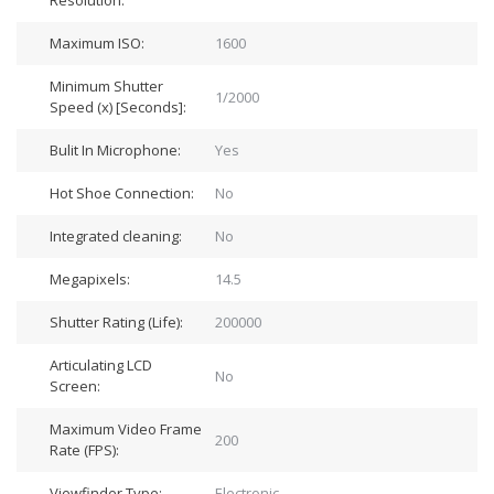
Resolution:
Maximum ISO:
1600
Minimum Shutter
1/2000
Speed (x) [Seconds]:
Bulit In Microphone:
Yes
Hot Shoe Connection:
No
Integrated cleaning:
No
Megapixels:
14.5
Shutter Rating (Life):
200000
Articulating LCD
No
Screen:
Maximum Video Frame
200
Rate (FPS):
Viewfinder Type:
Electronic